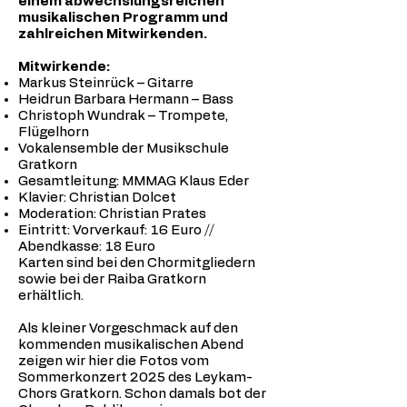
einem abwechslungsreichen
musikalischen Programm und
zahlreichen Mitwirkenden.
Mitwirkende:
Markus Steinrück – Gitarre
Heidrun Barbara Hermann – Bass
Christoph Wundrak – Trompete,
Flügelhorn
Vokalensemble der Musikschule
Gratkorn
Gesamtleitung: MMMAG Klaus Eder
Klavier: Christian Dolcet
Moderation: Christian Prates
Eintritt: Vorverkauf: 16 Euro //
Abendkasse: 18 Euro
Karten sind bei den Chormitgliedern
sowie bei der Raiba Gratkorn
erhältlich.
Als kleiner Vorgeschmack auf den
kommenden musikalischen Abend
zeigen wir hier die Fotos vom
Sommerkonzert 2025 des Leykam-
Chors Gratkorn. Schon damals bot der