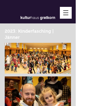
haus
kultur
gratkorn
2023: Kinderfasching |
Jänner