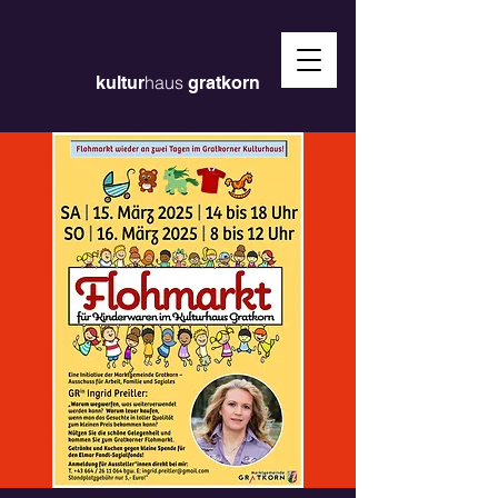
haus
kultur
gratkorn