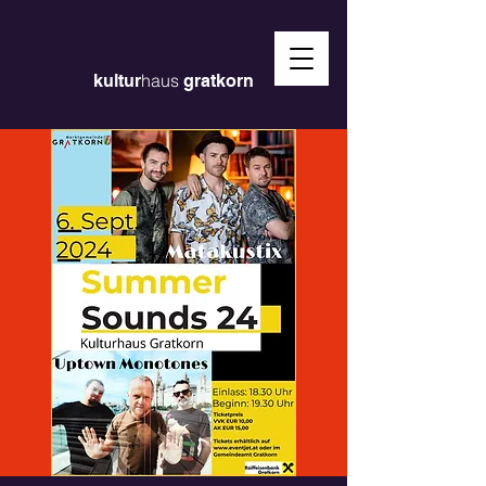
haus
kultur
gratkorn