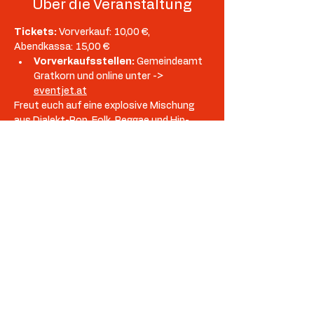
Über die Veranstaltung
Tickets: 
Vorverkauf: 10,00 €, 
Abendkassa: 15,00 €
Vorverkaufsstellen: 
Gemeindeamt 
Gratkorn und online unter -> 
eventjet.at
Freut euch auf eine explosive Mischung 
aus Dialekt-Pop, Folk, Reggae und Hip-
Hop, die garantiert für Tanzstimmung und 
Feierlaune sorgt! Hier ist für jeden 
Musikgeschmack etwas dabei – von 
sanften Klängen bis hin zu 
energiegeladenen Beats, die die Nacht 
unvergesslich machen werden.
Diese Veranstaltung teilen