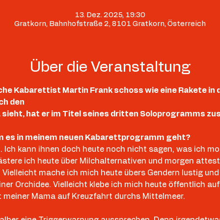
13. Dez. 2025, 19:30
Gratkorn, Bahnhofstraße 2, 8101 Gratkorn, Österreich
Über die Veranstaltung
che Kabarettist Martin Frank schoss wie eine Rakete in
ch den 
da sieht, hat er im Titel seines dritten Soloprogramms
um es in meinem neuen Kabarettprogramm geht? 
. Ich kann ihnen doch heute noch nicht sagen, was ich mo
 lästere ich heute über Milchalternativen und morgen attest
 Vielleicht mache ich mich heute übers Gendern lustig und
iner Orchidee. Vielleicht klebe ich mich heute öffentlich a
t meiner Mama auf Kreuzfahrt durchs Mittelmeer.
shalber eine Triggerwarnung aussprechen. Denn irgendetw