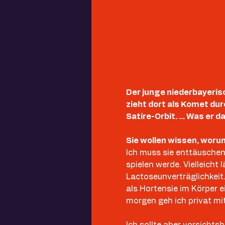
Der junge niederbayeris
zieht dort als Komet dur
Satire-Orbit. … Was er 
Sie wollen wissen, wor
Ich muss sie enttäuschen
spielen werde. Vielleicht
Lactoseunverträglichkeit.
als Hortensie im Körper e
morgen geh ich privat mi
Ich sollte aber vorsicht