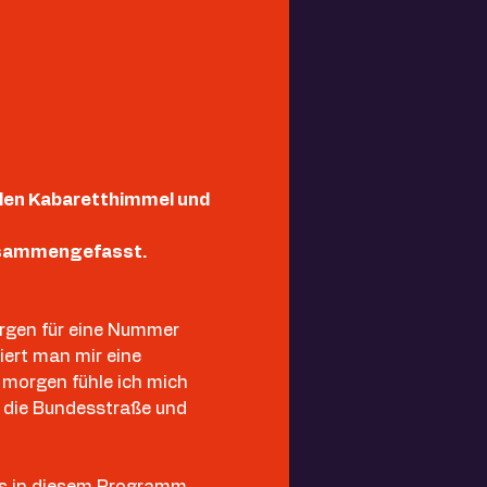
 den Kabaretthimmel und 
 zusammengefasst.
rgen für eine Nummer 
iert man mir eine 
 morgen fühle ich mich 
uf die Bundesstraße und 
as in diesem Programm 