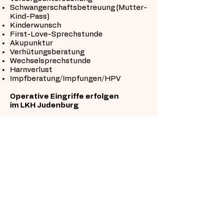
Schwangerschaftsbetreuung (Mutter-
Kind-Pass)
Kinderwunsch
First-Love-Sprechstunde
Akupunktur
Verhütungsberatung
Wechselsprechstunde
Harnverlust
Impfberatung/Impfungen/HPV
Operative Eingriffe erfolgen
im LKH Judenburg
So funktioniert Eine
Wahlarztpraxis
Eine Zuweisung durch einen anderen Arzt
ist nicht nötig, aber durchaus möglich.
Ein Wahlarzt kann zu jedem anderen
Wahlarzt, zu einem Kassenarzt oder in ein
Krankenhaus überweisen.
Vom Wahlarzt ausgestellte Rezepte
ermöglichen Ihnen – wie beim Kassenarzt