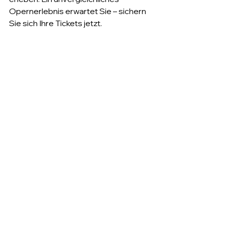
Opernerlebnis erwartet Sie – sichern 
Sie sich Ihre Tickets jetzt. 
Das Kulturreferat freut sich auf Ihren 
Besuch!
Alle ansehen
Aktuelle Beiträge